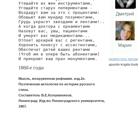
Утешайте их жен инструментами,

Угощайте старух пеперментами -

Воздадут вам за это с процентами:

Обошьют вам мундир позументами,

Грудь украсят звездами и лентами!..

А когда доктора с орнаментами

Назовут вас, увы, пациентами

И уморят вас медикаментами...

Отпоет архирей вас с регентами,

Хоронить понесут с ассистентами,

Обеспечат детей ваших рентами

(Чтоб им в опере быть абонентами)

И прикроют ваш прах монументами.
разместить рекла
apuxtin-kogda-budet
1860-е годы
Мысль, вооруженная рифмами. изд.2е.
Поэтическая антология по истории русского
стиха.
Составитель В.Е.Холшевников.
Ленинград: Изд-во Ленинградского университета,
1967.