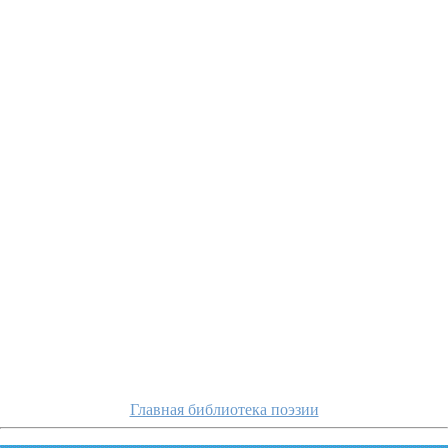
apuxtin/kogda-bude
Главная библиотека поэзии