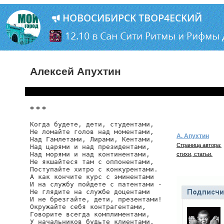
Алексей Апухтин
* * *
Когда будете, дети, студентами,

Не ломайте голов над моментами,

А. Апухтин
Над Гамлетами, Лирами, Кентами,

Страница автора:
Над царями и над президентами,

Над морями и над континентами,

стихи, статьи.
Не якшайтеся там с оппонентами,

Поступайте хитро с конкурентами.

А как кончите курс с эминентами

И на службу пойдете с патентами -

Не глядите на службе доцентами

И не брезгайте, дети, презентами!

Окружайте себя контрагентами,

Говорите всегда комплиментами,

У начальников будьте клиентами,
