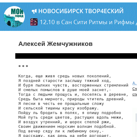
Алексей Жемчужников
* * *
Когда, еще живя средь новых поколений,

Я поздней старости заслышу тяжкий ход,

А.
И буря пылких чувств, восторженных стремлений

Ст
И смелых помыслов в душе моей заснет,-

Тогда с людьми прощусь и, поселясь в деревне,

ст
Средь быта мирного, природы чтитель древний,

Я песни в честь ее прощальные сложу

И сельской тишины красу изображу.

Пойду ль бродить в полях, я опишу подробно

Мой путь среди цветов, растущих вдоль межи,

И воздух утренний, и шорох спелой ржи,

Своим движением морским волнам подобной.

Под вечер сяду ли к любимому окну,-

Я расскажу, как день на небе догорает,
