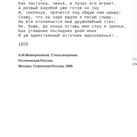
Как ласточка, звеня, в лучах его играет,

А резвый воробей уже готов ко сну

И, смолкнув, прячется под общую нам крышу;

Скажу, что на заре вдали я песню слышу...

На всё откликнется мой дружелюбный стих;

Но, боже, до конца оставь мне слух и зренье,

Как утешение последних дней моих

И уж единственный источник вдохновенья!..
1859
А.М.Жемчужников. Стихотворения.
ра
Поэтическая Россия.
zh
Москва: Советская Россия, 1988.