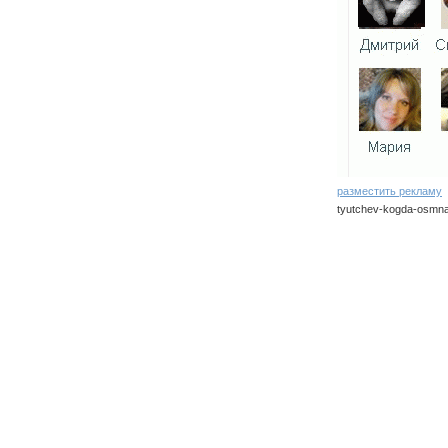
разместить рекламу
tyutchev-kogda-osmnad