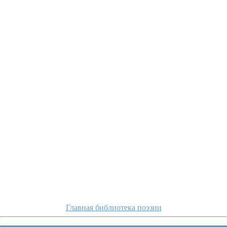
tyutchev/kogda-osmnad
Главная библиотека поэзии