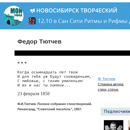
Федор Тютчев
* * *
Когда 
осьмнадцать лет
 твои

И для тебя уж будут сновиденьем,-

Ф. Тютчев
С любовью, с тихим умиленьем

Страница автора:
И 
их
 и 
нас
 ты помяни...
стихи, статьи.
23 февраля 1858
Ф.И.Тютчев. Полное собрание стихотворений.
Ленинград, "Советский писатель", 1957.