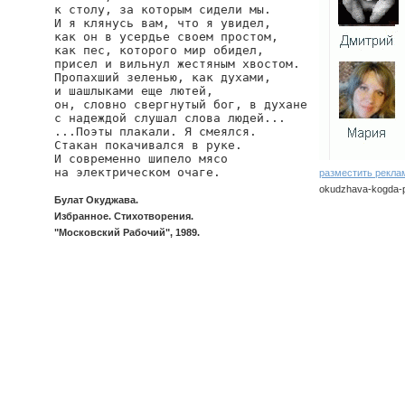
к столу, за которым сидели мы.

И я клянусь вам, что я увидел,

как он в усердье своем простом,

как пес, которого мир обидел,

присел и вильнул жестяным хвостом.

Пропахший зеленью, как духами,

и шашлыками еще лютей,

он, словно свергнутый бог, в духане

с надеждой слушал слова людей...

...Поэты плакали. Я смеялся.

Стакан покачивался в руке.

И современно шипело мясо

на электрическом очаге.
разместить рекла
okudzhava-kogda-p
Булат Окуджава.
Избранное. Стихотворения.
"Московский Рабочий", 1989.