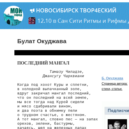
Булат Окуджава
ПОСЛЕДНИЙ МАНГАЛ
Тамазу Чиладзе,

           Джансугу Чарквиани
Б. Окуджава
Страница автора:
Когда под хохот Куры и сплетни,

в холодной выпачканный золе,

стихи, статьи.
вдруг закричал мангал последний,

что он последний на всей земле,

мы все тогда над Курой сидели

и мясо сдабривали вином,

и два поэта в обнимку пели

о трудном счастье, о жестяном.

А тот мангал, словно пес — на запах

орехов, зелени, бастурмы,

качаясь, шел на железных лапах
