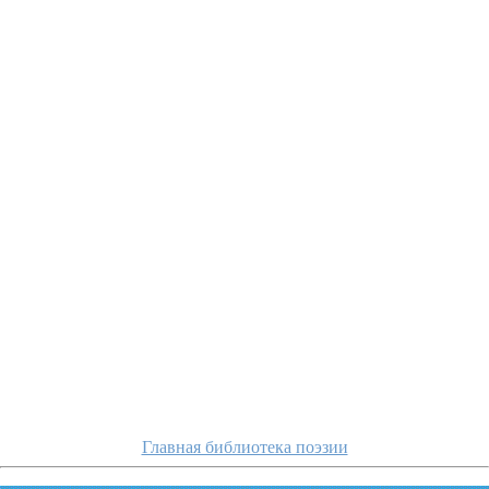
okudzhava/kogda-
Главная библиотека поэзии