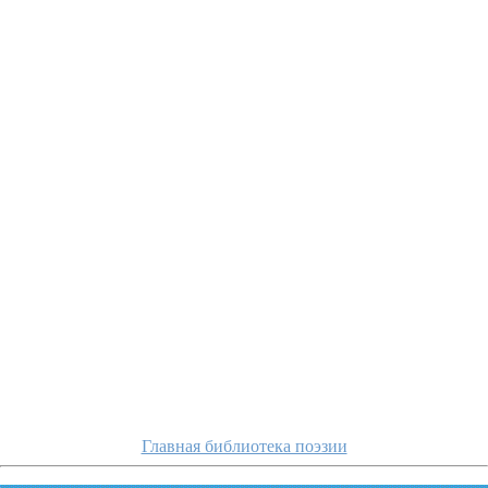
aseev/kogda-pri
Главная библиотека поэзии