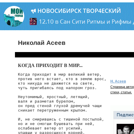
Николай Асеев
КОГДА ПРИХОДИТ В МИР...
Когда приходит в мир великий ветер,

против него встает, кто в землю врос,

Н. Асеев
кто никуда не движется на свете,

Страница автор
чуть пригибаясь под напором гроз.

стихи, статьи.
Неутомимый, яростный, летящий,

валя и разметая бурелом,

он пред стеной глухой дремучей чащи

сникает перетруженным крылом.

И, не смирившись с тишиной постылой,

но и не смогши бушевать при ней,

ослабевает ветер от усилий,

упавши у разросшихся корней.
