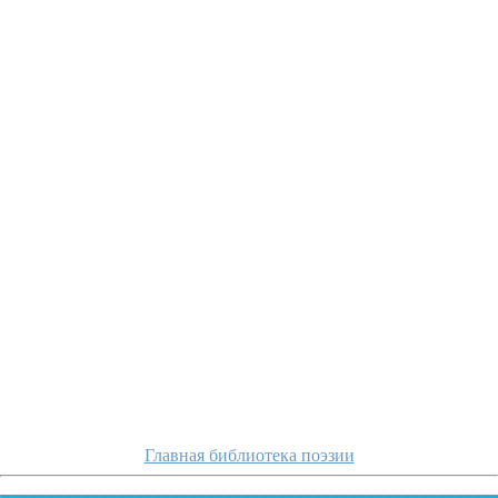
aseev/kogda-ze
Главная библиотека поэзии