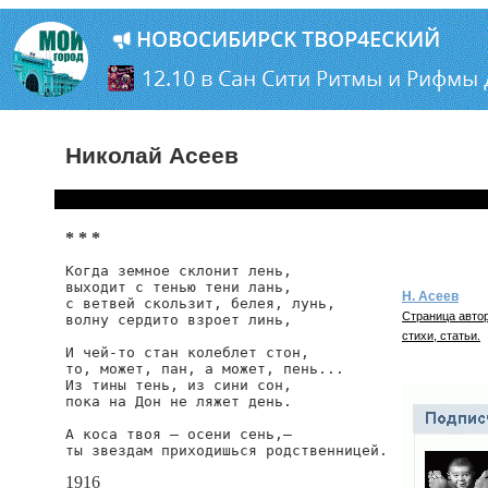
Николай Асеев
* * *
Когда земное склонит лень,

выходит с тенью тени лань,

Н. Асеев
с ветвей скользит, белея, лунь,

Страница автор
волну сердито взроет линь,

стихи, статьи.
И чей-то стан колеблет стон,

то, может, пан, а может, пень...

Из тины тень, из сини сон,

пока на Дон не ляжет день.

А коса твоя — осени сень,—

ты звездам приходишься родственницей.
1916