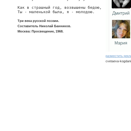
Как в страшный год, возвышены бедою,

Ты - маленькой была, я - молодою.
Три века русской поэзии.
Составитель Николай Банников.
Москва: Просвещение, 1968.
разместить рек
cvetaeva-kogdani
cvetaeva/kogdani