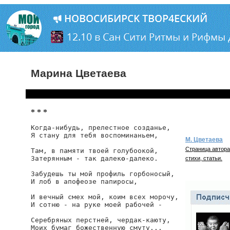
Марина Цветаева
* * *
Когда-нибудь, прелестное созданье,

Я стану для тебя воспоминаньем,

М. Цветаева
Страница автора
Там, в памяти твоей голубоокой,

Затерянным - так далек
о
-далеко.

стихи, статьи.
Забудешь ты мой профиль горбоносый,

И лоб в апофеозе папиросы,

И вечный смех мой, коим всех морочу,

И сотню - на руке моей рабочей -

Серебряных перстней, чердак-каюту,

Моих бумаг божественную смуту...
