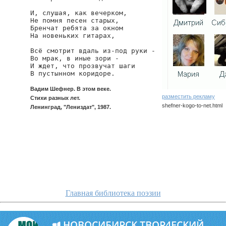
И, слушая, как вечерком,

Не помня песен старых,

Бренчат ребята за окном

На новеньких гитарах,

Всё смотрит вдаль из-под руки -

Во мрак, в иные зори -

И ждет, что прозвучат шаги

В пустынном коридоре.
Вадим Шефнер. В этом веке.
разместить рекламу
Стихи разных лет.
shefner-kogo-to-net.html
Ленинград, "Лениздат", 1987.
shefner/kogo-to-net
Главная библиотека поэзии