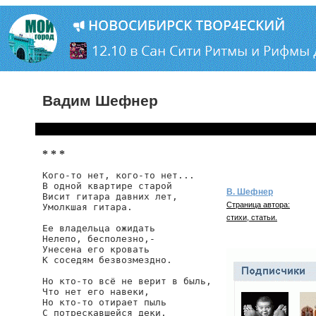
Вадим Шефнер
* * *
Кого-то нет, кого-то нет...

В одной квартире старой

В. Шефнер
Висит гитара давних лет,

Страница автора:
Умолкшая гитара.

стихи, статьи.
Ее владельца ожидать

Нелепо, бесполезно,-

Унесена его кровать

К соседям безвозмездно.

Но кто-то всё не верит в быль,

Что нет его навеки,

Но кто-то отирает пыль

С потрескавшейся деки.
