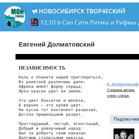
Евгений Долматовский
НЕЗАВИСИМОСТЬ
Коль к планете нашей приглядеться,

Из ракетной различишь дали:

Е. Долматовский
Африка имеет форму сердца,

Страница автора:
Ярко-красен цвет ее земли.

стихи, статьи.
Это цвет бокситов и железа,

А вернее — это крови цвет.

На куски тот континент разрезан,

Догола пришельцами раздет.

Простодушный, чистый, ясноглазый,

Добрый и доверчивый народ

Был за доброту свою наказан

Долгими столетьями невзгод.
