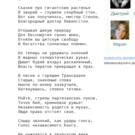
Сказки про гигантские растенья

И зверей — глушили скорбный стон.

Вот как получилось, мистер Стенли,

Благородный доктор Ливингстон.

Открывая дикую природу

Для бессмертия своих имен,

Отняли вы детскую свободу

И богатства солнечных племен.

Но теперь не удержать колоний

В жадных склеротических руках.

разместить реклам
Дышит бурей воздух раскаленный,

dolmatovskij-kol-k-pl
Власть пиратов превращая в прах.

В песне о горящем Трансваале

Старые, знакомые слова

Нынче по-иному зазвучали,

Натянувшись, словно тетива.

Пойте, стрелы партизанских луков,

Точно бей, кремневое ружье!

Независимость родится в муках,

Люди право отстоят свое.

Слышу звонкий, как удары гонга,

Голос независимого Конго.

Не нуждается в двадцатом веке
