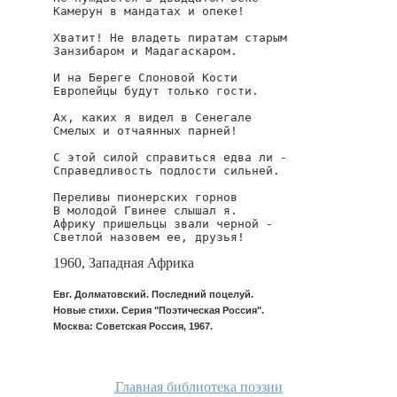
Камерун в мандатах и опеке!

Хватит! Не владеть пиратам старым

Занзибаром и Мадагаскаром.

И на Береге Слоновой Кости

Европейцы будут только гости.

Ах, каких я видел в Сенегале

Смелых и отчаянных парней!

С этой силой справиться едва ли -

Справедливость подлости сильней.

Переливы пионерских горнов

В молодой Гвинее слышал я.

Африку пришельцы звали черной -

Светлой назовем ее, друзья!
1960, Западная Африка
Евг. Долматовский. Последний поцелуй.
Новые стихи. Серия "Поэтическая Россия".
Москва: Советская Россия, 1967.
dolmatovskij/kol-k-pl
Главная библиотека поэзии