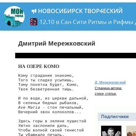
Дмитрий Мережковский
НА ОЗЕРЕ КОМО
Кому страдание знакомо,

Того ты сладко усыпишь,

Д. Мережковский
Тому понятна будет, Комо,

Страница автора:
Твоя безветренная тишь.

стихи, статьи.
И по воде, из церкви дальной,

Ave Maria
 - стон печальный,

Вечерний звон колоколов...

Здесь горы в зелени пушистой

Уютно заслонили даль,

Чтобы волной своей тенистой

Ты убаюкало печаль.
