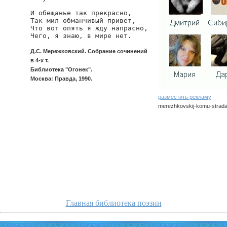
И обещанье так прекрасно,

Так мил обманчивый привет,

Что вот опять я жду напрасно,

Д.С. Мережковский. Собрание сочинений
в 4-х т.
Библиотека "Огонек".
Москва: Правда, 1990.
разместить рекламу
merezhkovskij-komu-strada
merezhkovskij/komu-strad
Главная библиотека поэзии