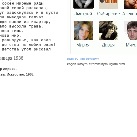
 сосен мирные ряды

окой силой раскачав,

уг задохнулась и в кусты

ла выводком галчат.

юди вышли из квартир,

ало высохла трава.

нова тишь.

нова мир.

 равнодушье, как овал.

 детства не любил овал!

 детства угол рисовал!
января 1936
разместить рекламу
kogan-kosym-stremitelnym-uglom.html
р лирики.
ва: Искусство, 1965.
kogan/kosym-stremitelnym-uglom