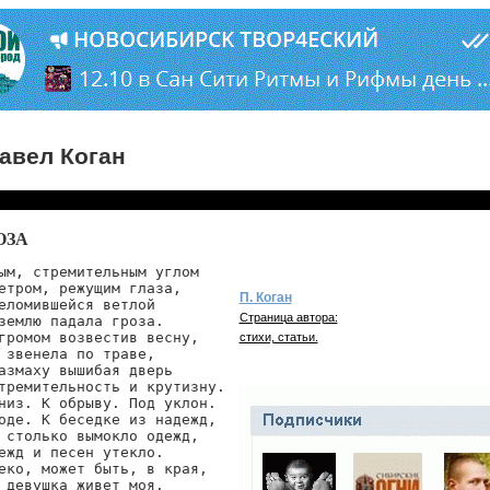
авел Коган
ОЗА
ым, стремительным углом

етром, режущим глаза,

П. Коган
еломившейся ветлой

Страница автора:
землю падала гроза.

громом возвестив весну,

стихи, статьи.
 звенела по траве,

азмаху вышибая дверь

тремительность и крутизну.

низ. К обрыву. Под уклон.

оде. К беседке из надежд,

 столько вымокло одежд,

ежд и песен утекло.

еко, может быть, в края,

 девушка живет моя.
