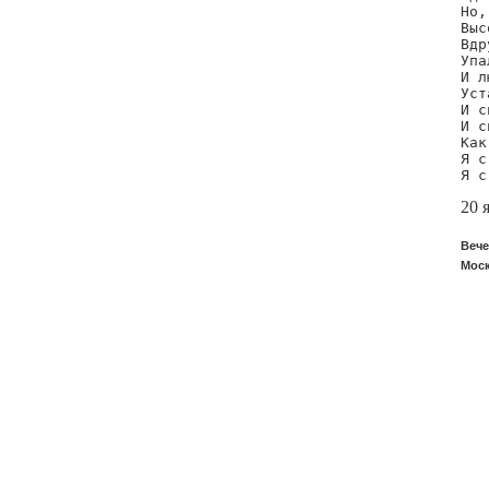
Но,
Выс
Вдр
Упа
И л
Уст
И с
И с
Как
Я с
Я с
20 
Вече
Моск