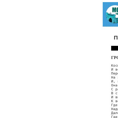
П
ГР
Кос
И в
Пер
На 
И, 
Она
С р
В с
И в
К в
Где
Над
Дал
Где