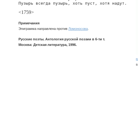
Пузырь всегда пузырь, хоть пуст, хотя надут.
<1759>
Примечания
Эпиграмма направлена против
Ломоносова
.
Русские поэты. Антология русской поэзии в 6-ти т.
Москва: Детская литература, 1996.
р
s