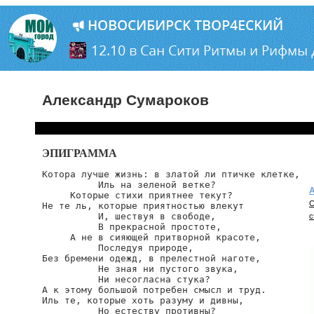
Александр Сумароков
ЭПИГРАММА
Котора лучше жизнь: в златой ли птичке клетке,

          Иль на зеленой ветке?

А
     Которые стихи приятнее текут?

С
Не те ль, которые приятностью влекут

          И, шествуя в свободе,

с
          В прекрасной простоте,

     А не в сияющей притворной красоте,

          Последуя природе,

Без бремени одежд, в прелестной наготе,

          Не зная ни пустого звука,

          Ни несогласна стука?

А к этому большой потребен смысл и труд.

Иль те, которые хоть разуму и дивны,

          Но естеству противны?
