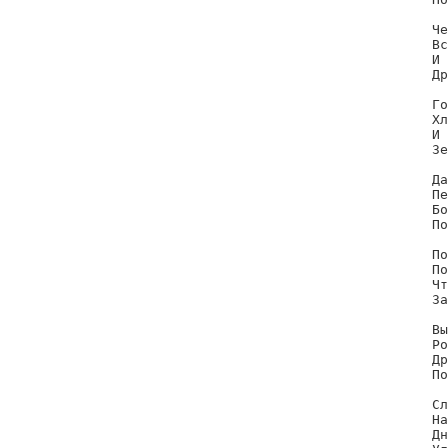
Че
Вс
И 
Др
Го
Хл
И 
Зе
Да
Пе
Бо
По
По
По
Чт
За
Вы
Ро
Др
По
Сл
На
Дн