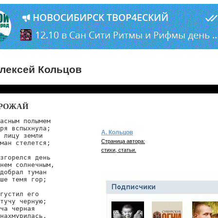
лексей Кольцов
РОЖАЙ
асным полымем

ря вспыхнула;

А. Кольцов
 лицу земли

Страница автора:
ман стелется;

стихи, статьи.
згорелся день

нем солнечным,

добрал туман

ше темя гор;

густил его

тучу черную;

ча черная

нахмурилась,
