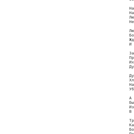
На
На
Лю
Не
Лю
Бо
Жд
И 
За
Пр
Их
Ду
Ду
Хл
На
Уб
А 
Бы
Из
В 
Тр
Ка
Бо
По