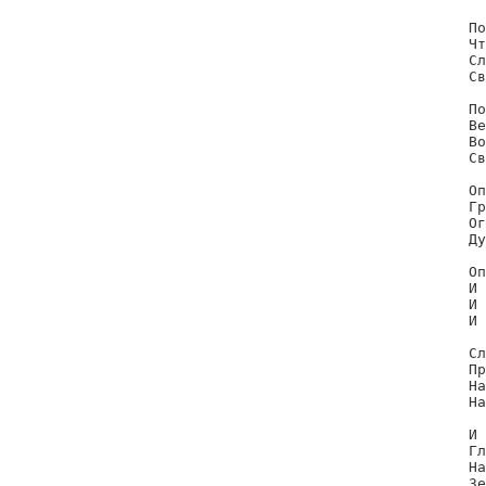
По
Чт
Сл
Св
По
Ве
Во
Св
Оп
Гр
Ог
Ду
Оп
И 
И 
И 
Сл
Пр
На
На
И 
Гл
На
Зе