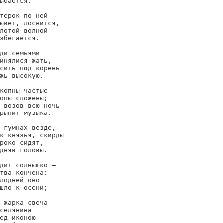
ыбается.

терок по ней

ывет, лоснится,

лотой волной

збегается.

ди семьями

инялися жать,

сить п
о
д корень

жь высокую.

копны частые

опы сложены;

 возов всю ночь

рыпит музыка.

 гумнах везде,

к князья, скирды

роко сидят,

дняв головы.

дит солнышко —

тва кончена:

лодней оно

шло к осени;

 жарка свеча

селянина

ед иконою
