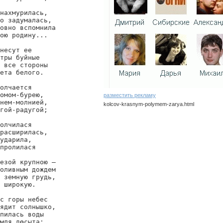
нахмурилась,

о задумалась,

овно вспомнила

ою родину...

несут ее

тры буйные

 все стороны

ета белого.

олчается

омом-бурею,

разместить рекламу
нем-молнией,

kolcov-krasnym-polymem-zarya.html
гой-радугой;

kolcov/krasnym-polymem-zarya
олчилася

расширилась,

ударила,

пролилася

езой крупною —

оливным дождем

 земную грудь,

 широкую.

с горы небес

ядит солнышко,

пилась воды

мля д
о
сыта;
