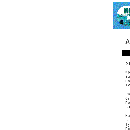
А
У
Кр
За
По
Ту
Ра
Ог
По
Вы
На
В 
Ту
По