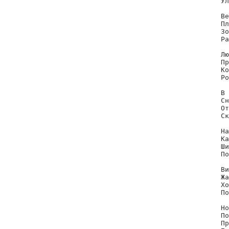
Ул
Ве
Пл
Зо
Ра
Лю
Пр
Ко
Ро
В 
Сн
От
Ск
На
Ка
Ши
По
Ви
Жа
Хо
По
Но
По
Пр