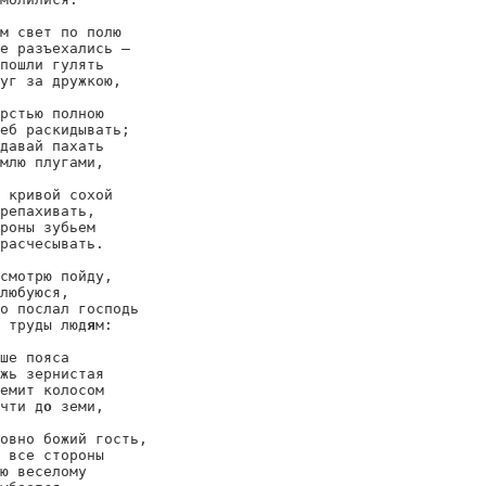
м свет по полю

е разъехались —

пошли гулять

уг за дружкою,

рстью полною

еб раскидывать;

давай пахать

млю плугами,

 кривой сохой

репахивать,

роны зубьем

расчесывать.

смотрю пойду,

любуюся,

о послал господь

 труды люд
я
м:

ше пояса

жь зернистая

емит колосом

чти д
о
 земи,

овно божий гость,

 все стороны

ю веселому
