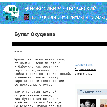
Булат Окуджава
* * *
Кричат за лесом электрички,

от лампы - тени по стене,

Б. Окуджава
и бабочки, как еретички,

Страница автора:
горят на медленном огне.

Сойди к реке по тропке топкой,

стихи, статьи.
и понесет сквозь тишину

зари вечерней голос тонкий,

ее последнюю струну.

Там отпечатаны коленей

остроконечные следы,

как будто молятся олени,

чтоб не остаться без воды...

По берегам, луной залитым,
