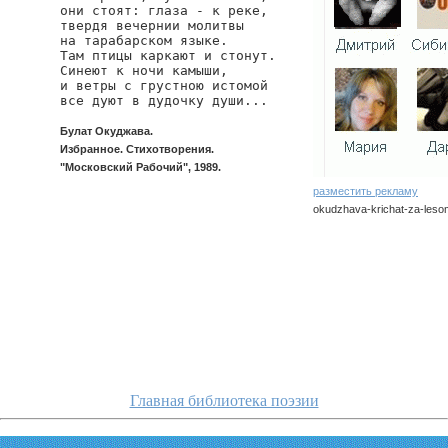
они стоят: глаза - к реке,

твердя вечернии молитвы

на тарабарском языке.

Там птицы каркают и стонут.

Синеют к ночи камыши,

и ветры с грустною истомой

все дуют в дудочку души...
Булат Окуджава.
Избранное. Стихотворения.
"Московский Рабочий", 1989.
разместить рекламу
okudzhava-krichat-za-leso
okudzhava/krichat-za-leso
Главная библиотека поэзии