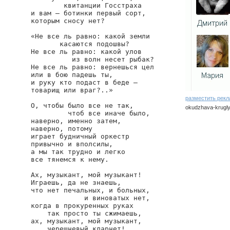
        квитанции Госстраха

и вам — ботинки первый сорт,

которым сносу нет?

«Не все ль равно: какой земли

       касаются подошвы?

Не все ль равно: какой улов

          из волн несет рыбак?

Не все ль равно: вернешься цел

или в бою падешь ты,

и руку кто подаст в беде —

товарищ или враг?..»

разместить рек
О, чтобы было все не так,

okudzhava-krugly-
         чтоб все иначе было,

наверно, именно затем,

наверно, потому

играет будничный оркестр

привычно и вполсилы,

а мы так трудно и легко

все тянемся к нему.

Ах, музыкант, мой музыкант!

Играешь, да не знаешь,

что нет печальных, и больных,

             и виноватых нет,

когда в прокуренных руках

    так просто ты сжимаешь,

ах, музыкант, мой музыкант,

    черешневый кларнет!