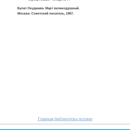
Булат Окуджава. Март великодушный.
Москва: Советский писатель, 1967.
okudzhava/krugly
Главная библиотека поэзии