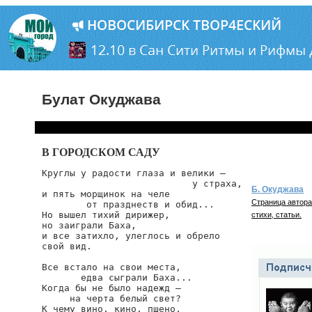
Булат Окуджава
В ГОРОДСКОМ САДУ
Круглы у радости глаза и велики —

                           у страха,

Б. Окуджава
и пять морщинок на челе

Страница автора
        от празднеств и обид...

Но вышел тихий дирижер,

стихи, статьи.
но заиграли Баха,

и все затихло, улеглось и обрело

свой вид.

Все встало на свои места,

       едва сыграли Баха...

Когда бы не было надежд —

     на черта белый свет?

К чему вино, кино, пшено,
