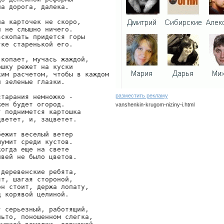
а дорога, далека.

а карточек не скоро,

 не слышно ничего.

вскопать придется горы

ке старенькой его.

 копает, мучась жаждой,

шку режет на куски

ким расчетом, чтобы в каждом

 зеленые глазки.

разместить рекламу
тарания немножко -

ен будет огород.

vanshenkin-krugom-niziny-i.html
 поднимется картошка

ветет, и, зацветет.

vanshenkin/krugom-niziny-i
ежит веселый ветер

умит среди кустов.

огда еще на свете

вей не было цветов.

деревенские ребята,

т, шагая стороной,

он стоит, держа лопату,

 корявой целиной.

т серьезный, работящий,

льто, поношенном слегка,
