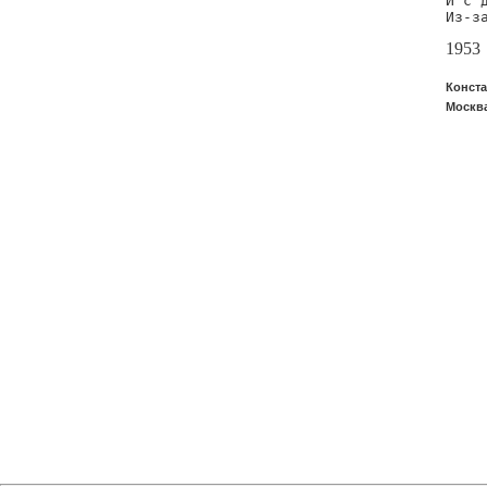
И с 
Из-з
1953
Конста
Москва