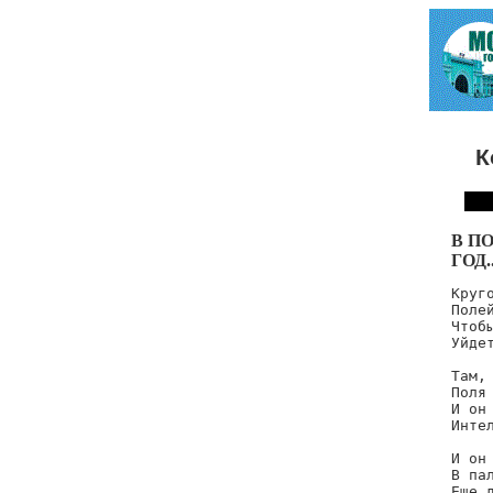
К
В П
ГОД..
Круго
Полей
Чтоб
Уйдет
Там, 
Поля 
И он 
Интел
И он 
В па
Еще д