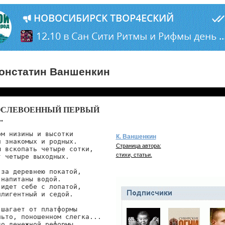
онстатин Ваншенкин
ОСЛЕВОЕННЫЙ ПЕРВЫЙ
.
м низины и высотки

К. Ваншенкин
 знакомых и родных.

Страница автора:
ы вскопать четыре сотки,

стихи, статьи.
 четыре выходных.

за деревнею покатой,

напитаны водой.

идет себе с лопатой,

лигентный и седой.

шагает от платформы

льто, поношенном слегка...

о денежной реформы
