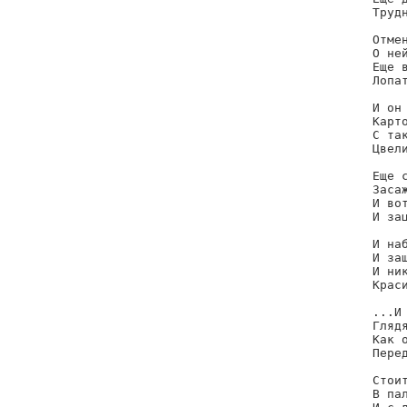
Трудн
Отмен
О ней
Еще 
Лопат
И он
Карто
С та
Цвели
Еще с
Засаж
И вот
И зац
И наб
И заш
И ник
Краси
...И 
Глядя
Как 
Перед
Стои
В па