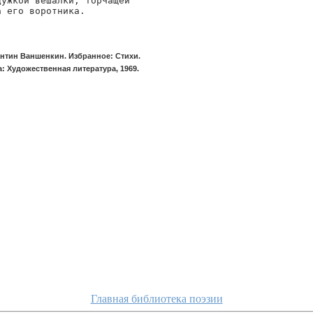
дужкой вешалки, торчащей

а его воротника.
нтин Ваншенкин. Избранное: Стихи.
: Художественная литература, 1969.
Главная библиотека поэзии