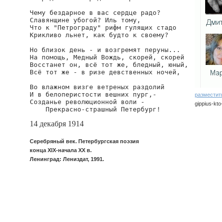
Чему бездарное в вас сердце радо?

Славянщине убогой? Иль тому,

Что к "Петрограду" рифм гулящих стадо

Крикливо льнет, как будто к своему?

Но близок день - и возгремят перуны...

На помощь, Медный Вождь, скорей, скорей

Восстанет он, всё тот же, бледный, юный,

Всё тот же - в ризе девственных ночей,

Во влажном визге ветреных раздолий

И в белоперистости вешних пург,-

разместит
Созданье революционной воли -

gippius-kt
    Прекрасно-страшный Петербург!
14 декабря 1914
Серебряный век. Петербургская поэзия
конца XIX-начала XX в.
Ленинград: Лениздат, 1991.