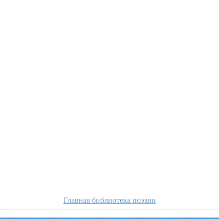
gippius/kt
Главная библиотека поэзии