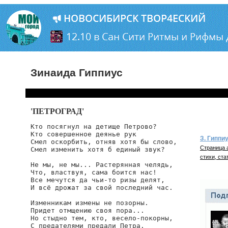
Зинаида Гиппиус
'ПЕТРОГРАД'
Кто посягнул на детище Петрово?

Кто совершенное деянье рук

З. Гиппи
Смел оскорбить, отняв хотя бы слово,

Страница 
Смел изменить хотя б единый звук?

стихи, ста
Не мы, не мы... Растерянная челядь,

Что, властвуя, сама боится нас!

Все мечутся да чьи-то ризы делят,

И всё дрожат за свой последний час.

Изменникам измены не позорны.

Придет отмщению своя пора...

Но стыдно тем, кто, весело-покорны,

С предателями предали Петра.
