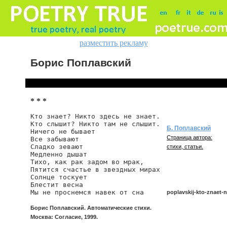
разместить рекламу
Борис Поплавский
* * *
Кто знает? Никто здесь не знает.

Кто слышит? Никто там не слышит.

Б. Поплавский
Ничего не бывает

Страница автора:
Все забывают

Сладко зевают

стихи, статьи.
Медленно дышат

Тихо, как рак задом во мрак,

Пятится счастье в звездных мирах

Солнце тоскует

Блестит весна

Мы не проснемся навек от сна
poplavskij-kto-znaet-n
Борис Поплавский. Автоматические стихи.
Москва: Согласие, 1999.
poplavskij/kto-znaet-nik