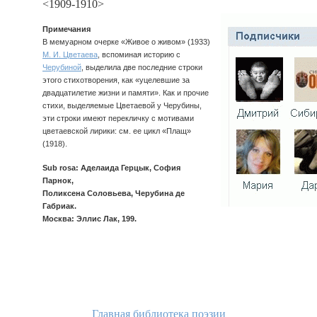
<1909-1910>
Примечания
В мемуарном очерке «Живое о живом» (1933)
М. И. Цветаева
, вспоминая историю с
Черубиной
, выделила две последние строки
этого стихотворения, как «уцелевшие за
двадцатилетие жизни и памяти». Как и прочие
стихи, выделяемые Цветаевой у Черубины,
эти строки имеют перекличку с мотивами
цветаевской лирики: см. ее цикл «Плащ»
(1918).
Sub rosa: Аделаида Герцык, София
Парнок,
Поликсена Соловьева, Черубина де
Габриак.
Москва: Эллис Лак, 199.
Главная библиотека поэзии