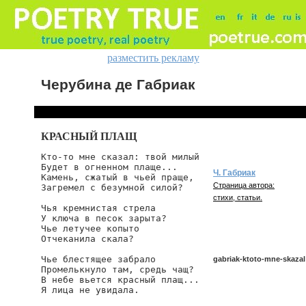
разместить рекламу
Черубина де Габриак
КРАСНЫЙ ПЛАЩ
Кто-то мне сказал: твой милый

Будет в огненном плаще...

Ч. Габриак
Камень, сжатый в чьей праще,

Страница автора:
Загремел с безумной силой?

стихи, статьи.
Чья кремнистая стрела

У ключа в песок зарыта?

Чье летучее копыто

Отчеканила скала?

Чье блестящее забрало

gabriak-ktoto-mne-skazal
Промелькнуло там, средь чащ?

В небе вьется красный плащ...

Я лица не увидала.
gabriak/ktoto-mne-skazal