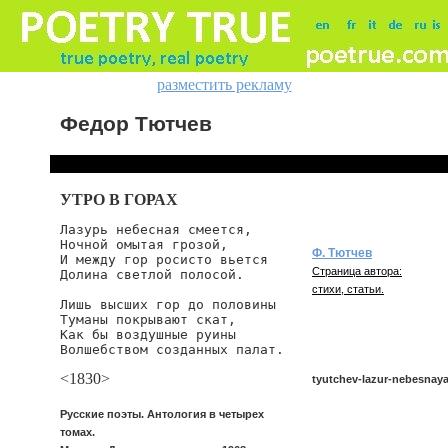
разместить рекламу
Федор Тютчев
УТРО В ГОРАХ
Лазурь небесная смеется,

Ночной омытая грозой,

Ф. Тютчев
И между гор росисто вьется

Страница автора:
Долина светлой полосой.

стихи, статьи.
Лишь высших гор до половины

Туманы покрывают скат,

Как бы воздушные руины

Волшебством созданных палат.
<1830>
tyutchev-lazur-nebesnay
Русские поэты. Антология в четырех
томах.
tyutchev/lazur-nebesnaya-