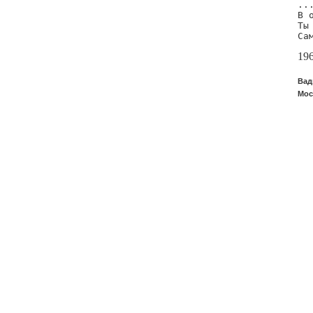
..
В 
Ты
Са
19
Вад
Мос