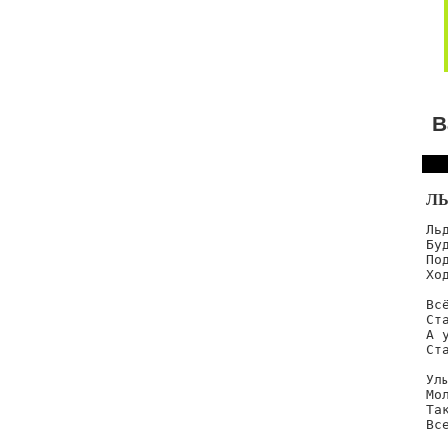
В
Л
Ль
Бу
По
Хо
Вс
Ст
А 
Ст
Ул
Мо
Та
Вс