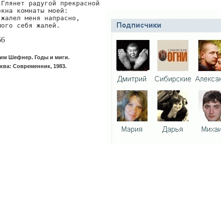
.Глянет радугой прекрасной

окна комнаты моей:

 жалел меня напрасно,

мого себя жалей.
66
им Шефнер. Годы и миги.
ква: Современник, 1983.