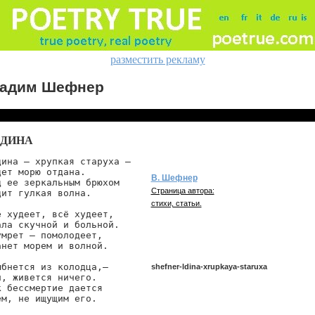
разместить рекламу
адим Шефнер
ЬДИНА
дина — хрупкая старуха —

дет морю отдана.

В. Шефнер
д ее зеркальным брюхом

Страница автора:
дит гулкая волна.

стихи, статьи.
ё худеет, всё худеет,

ала скучной и больной.

умрет — помолодеет,

анет морем и волной.

ыбнется из колодца,—

shefner-ldina-xrupkaya-staruxa
л, живется ничего.

к бессмертие дается

ем, не ищущим его.

shefner/ldina-xrupkaya-staruxa