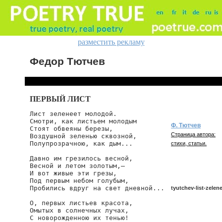
разместить рекламу
Федор Тютчев
ПЕРВЫЙ ЛИСТ
Лист зеленеет молодой.

Смотри, как листьем молодым

Ф. Тютчев
Стоят обвеяны березы,

Страница автора:
Воздушной зеленью сквозной,

Полупрозрачною, как дым...

стихи, статьи.
Давно им грезилось весной,

Весной и летом золотым,—

И вот живые эти грезы,

Под первым небом голубым,

Пробились вдруг на свет дневной...

tyutchev-list-zelen
О, первых листьев красота,

Омытых в солнечных лучах,

С новорожденною их тенью!

tyutchev/list-zelenee