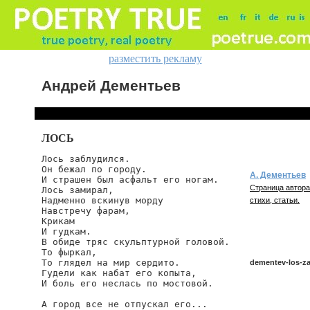
разместить рекламу
Андрей Дементьев
ЛОСЬ
Лось заблудился.

Он бежал по городу.

А. Дементьев
И страшен был асфальт его ногам.

Страница автора
Лось замирал,

Надменно вскинув морду

стихи, статьи.
Навстречу фарам,

Крикам

И гудкам.

В обиде тряс скульптурной головой.

То фыркал,

То глядел на мир сердито.

dementev-los-za
Гудели как набат его копыта,

И боль его неслась по мостовой.

А город все не отпускал его...

dementev/los-zab