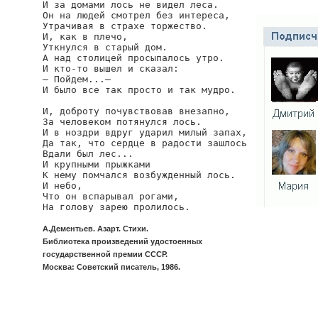
И за домами лось не видел леса.

Он на людей смотрел без интереса,

Утрачивая в страхе торжество.

И, как в плечо,

Уткнулся в старый дом.

А над столицей просыпалось утро.

И кто-то вышел и сказал:

— Пойдем...—

И было все так просто и так мудро.

И, доброту почувствовав внезапно,

За человеком потянулся лось.

И в ноздри вдруг ударил милый запах,

Да так, что сердце в радости зашлось

Вдали был лес...

И крупными прыжками

К нему помчался возбужденный лось.

И небо,

Что он вспарывал рогами,

На голову зарею пролилось.
А.Дементьев. Азарт. Стихи.
Библиотека произведений удостоенных
государственной премии СССР.
Москва: Советский писатель, 1986.