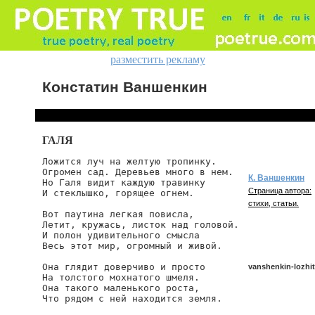
разместить рекламу
Констатин Ваншенкин
ГАЛЯ
Ложится луч на желтую тропинку.

Огромен сад. Деревьев много в нем.

К. Ваншенкин
Но Галя видит каждую травинку

Страница автора:
И стеклышко, горящее огнем.

стихи, статьи.
Вот паутина легкая повисла,

Летит, кружась, листок над головой.

И полон удивительного смысла

Весь этот мир, огромный и живой.

Она глядит доверчиво и просто

vanshenkin-lozhi
На толстого мохнатого шмеля.

Она такого маленького роста,

Что рядом с ней находится земля.

vanshenkin/lozhits