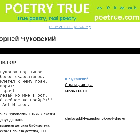
разместить рекламу
орней Чуковский
ОКТОР
гушонок под тиною

болел скарлатиною.

К. Чуковский
илетел к нему грач,

Страница автора:
ворит:

 врач!

стихи, статьи.
лезай ко мне в рот,

ё сейчас же пройдёт!"

 Ам! И съел.
рней Чуковский. Стихи и сказки.
chukovskij-lyagushonok-pod-tinoyu
 двух до пяти.
емирная детская библиотека.
сква: Планета детства, 1999.
chukovskij/lyagushonok-pod-tinoyu