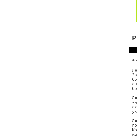
Р
* 
Лю
За
бо
сл
бо
Лю
чи
сх
ук
Лю
гр
Кр
ка