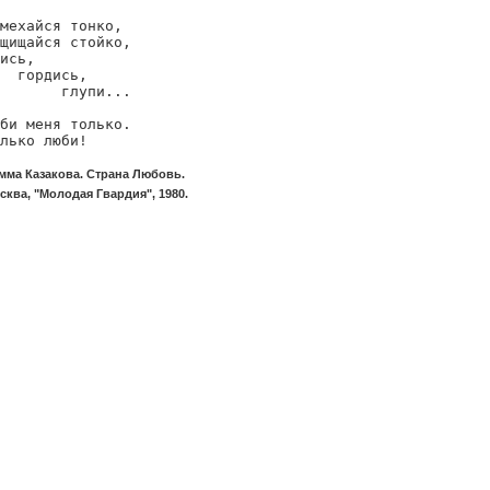
мехайся тонко,

щищайся стойко,

ись,

  гордись,

       глупи...

би меня только.

лько люби!
мма Казакова. Страна Любовь.
сква, "Молодая Гвардия", 1980.