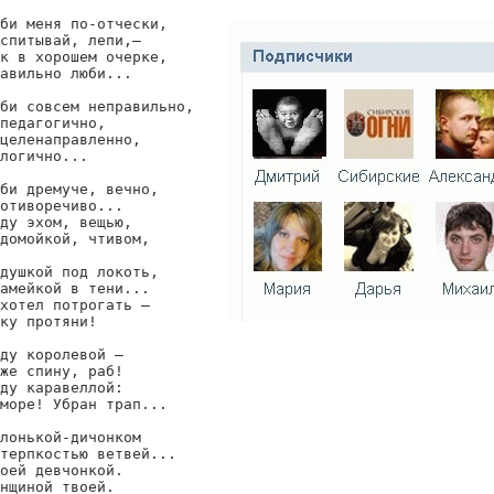
би меня по-отчески,

спитывай, лепи,—

к в хорошем очерке,

авильно люби...

би совсем неправильно,

педагогично,

целенаправленно,

логично...

би дремуче, вечно,

отиворечиво...

ду эхом, вещью,

домойкой, чтивом,

душкой под локоть,

амейкой в тени...

хотел потрогать —

ку протяни!

ду королевой —

же спину, раб!

ду каравеллой:

море! Убран трап...

лонькой-дичонком

терпкостью ветвей...

оей девчонкой.

нщиной твоей.
