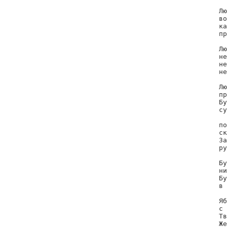
Лю
во
ка
пр
Лю
не
не
не
Лю
пр
Бу
су
по
ск
За
ру
Бу
ни
Бу
в 
Яб
с 
Тв
Же