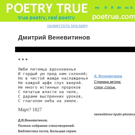
разместить рекламу
Дмитрий Веневитинов
* * *
Люби питомца вдохновенья

И гордый ум пред ним склоняй;

Д. Веневитинов
Но в чистой жажде наслажденья

Страница автора:
Не каждой арфе слух вверяй.

Не много истинных пророков

стихи, статьи.
С печатью власти на челе,

С дарами выспренних уроков,

Март? 1827
venevitinov-lyubi-pitom
Д.В.Веневитинов.
Полное собрание стихотворений.
Библиотека поэта. Большая серия.
venevitinov/lyubi-pitomca-