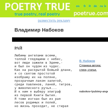
разместить рекламу
Владимир Набоков
РАЙ
Любимы ангелами всеми,

толпой глядящими с небес,

В. Набоков
вот люди зажили в Эдеме,-

Страница автора:
и был он чудом из чудес.

Как на раскрытой Божьей длани,

стихи, статьи.
я со святою простотой

изображу их на поляне,

прозрачным лаком залитой,

среди павлинов, ланей, тигров,

у живописного ручья...

И к ним я выберу эпиграф

nabokov-lyubimy-ang
из первой Книги Бытия.

Я тоже изгнан был из рая

лесов родимых и полей,

но жизнь проходит, не стирая

nabokov/lyubimy-angela