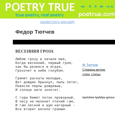
разместить рекламу
Федор Тютчев
ВЕСЕННЯЯ ГРОЗА
Люблю грозу в начале мая,

Когда весенний, первый гром,

Ф. Тютчев
как бы резвяся и играя,

Страница автора:
Грохочет в небе голубом.

стихи, статьи.
Гремят раскаты молодые,

Вот дождик брызнул, пыль летит,

Повисли перлы дождевые,

И солнце нити золотит.

С горы бежит поток проворный,

tyutchev-lyublyu-grozu
В лесу не молкнет птичий гам,

И гам лесной и шум нагорный -

Все вторит весело громам.

tyutchev/lyublyu-grozu-v