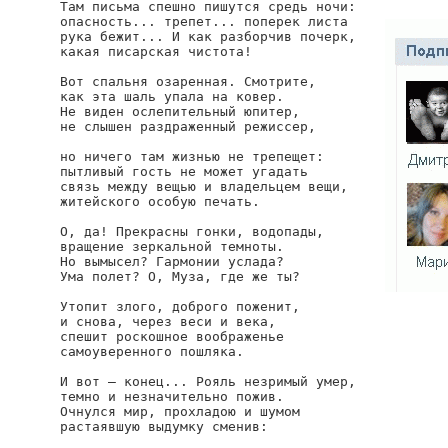
Там письма спешно пишутся средь ночи:

опасность... трепет... поперек листа

рука бежит... И как разборчив почерк,

какая писарская чистота!

Вот спальня озаренная. Смотрите,

как эта шаль упала на ковер.

Не виден ослепительный юпитер,

не слышен раздраженный режиссер,

но ничего там жизнью не трепещет:

пытливый гость не может угадать

связь между вещью и владельцем вещи,

житейского особую печать.

О, да! Прекрасны гонки, водопады,

вращение зеркальной темноты.

Но вымысел? Гармонии услада?

Ума полет? О, Муза, где же ты?

Утопит злого, доброго поженит,

и снова, через веси и века,

спешит роскошное воображенье

самоуверенного пошляка.

И вот — конец... Рояль незримый умер,

темно и незначительно пожив.

Очнулся мир, прохладою и шумом

растаявшую выдумку сменив:
