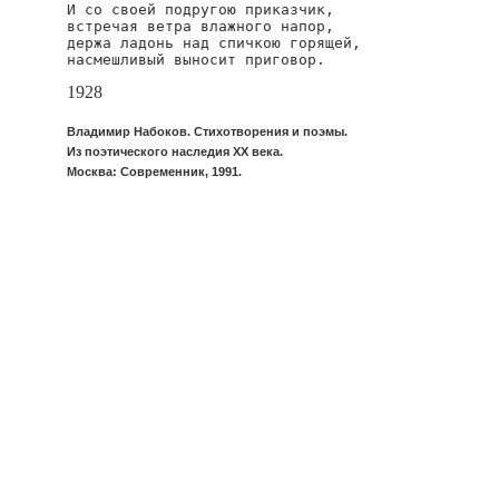
И со своей подругою приказчик,

встречая ветра влажного напор,

держа ладонь над спичкою горящей,

насмешливый выносит приговор.
1928
Владимир Набоков. Стихотворения и поэмы.
Из поэтического наследия XX века.
Москва: Современник, 1991.