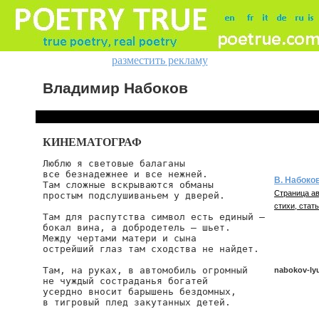
разместить рекламу
Владимир Набоков
КИНЕМАТОГРАФ
Люблю я световые балаганы

все безнадежнее и все нежней.

В. Набоко
Там сложные вскрываются обманы

Страница ав
простым подслушиваньем у дверей.

стихи, стать
Там для распутства символ есть единый —

бокал вина, а добродетель — шьет.

Между чертами матери и сына

острейший глаз там сходства не найдет.

Там, на руках, в автомобиль огромный

nabokov-ly
не чуждый состраданья богатей

усердно вносит барышень бездомных,

в тигровый плед закутанных детей.

nabokov/lyu