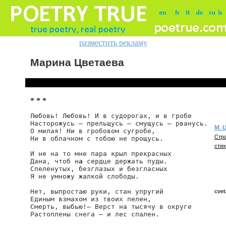
разместить рекламу
Марина Цветаева
* * *
Любовь! Любовь! И в судорогах, и в гробе

Насторожусь — прельщусь — смущусь — рванусь.

М. 
О милая! Ни в гробовом сугробе,

Стра
Ни в облачном с тобою не прощусь.

стих
И не на то мне пара крыл прекрасных

Дана, чтоб н
а
 сердце держать пуды.

Спеленутых, безглазых и безгласных

Я не умножу жалкой слободы.

Нет, выпростаю руки, стан упругий

cvet
Единым взмахом из твоих пелен,

Смерть, выбью!— Верст на тысячу в округе

Растоплены снега — и лес спален.

cvet