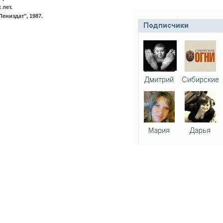
 лет.
ениздат", 1987.