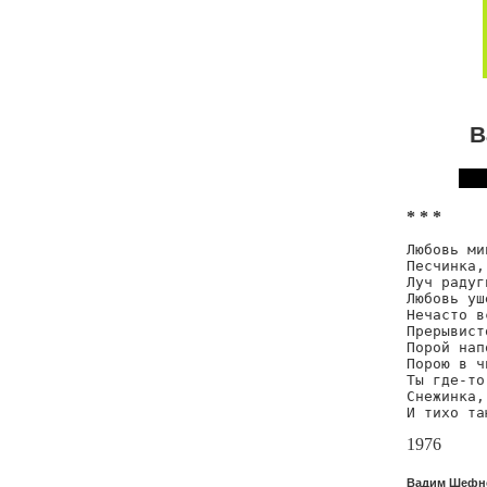
В
* * *
Любовь ми
Песчинка,
Луч радуг
Любовь уш
Нечасто в
Прерывист
Порой нап
Порою в ч
Ты где-то
Снежинка,
И тихо та
1976
Вадим Шефнер