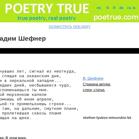
разместить рекламу
адим Шефнер
нувших лет, сигнал из неоткуда,

 спящая на океанском дне,

В. Шефнер
и в зеркальной западне...

Страница автора:
едших дней, несбывшееся чудо,

споминаешься ты мне.

стихи, статьи.
ой морзянкою капели

омнишь об ином апреле,

ьей-то промелькнешь строке...

 там, на дальнем, смутном плане,

 пролетевшая сквозь пламя

ющая на щеке.
shefner-lyubov-minuvshix-let
shefner/lyubov-minuvshix-let
. В этом веке.