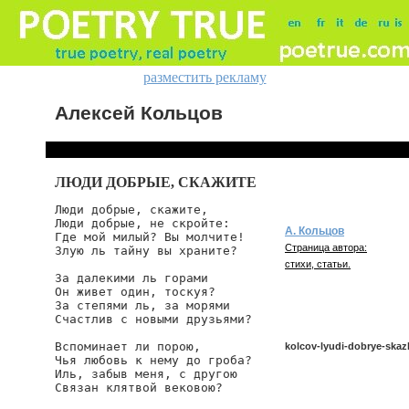
разместить рекламу
Алексей Кольцов
ЛЮДИ ДОБРЫЕ, СКАЖИТЕ
Люди добрые, скажите,

Люди добрые, не скройте:

А. Кольцов
Где мой милый? Вы молчите!

Страница автора:
Злую ль тайну вы храните?

стихи, статьи.
За далекими ль горами

Он живет один, тоскуя?

За степями ль, за морями

Счастлив с новыми друзьями?

Вспоминает ли порою,

kolcov-lyudi-dobrye-skaz
Чья любовь к нему до гроба?

Иль, забыв меня, с другою

Связан клятвой вековою?

kolcov/lyudi-dobrye-skazhit