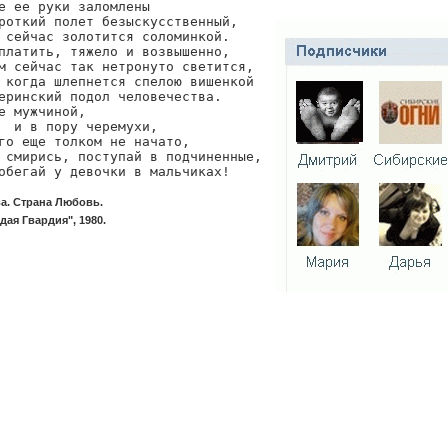
е ее руки заломлены

роткий полет безыскусственный,

 сейчас золотится соломинкой.

платить, тяжело и возвышенно,

м сейчас так нетронуто светится,

 когда шлепнется спелою вишенкой

еринский подол человечества.

е мужчиной,

  и в пору черемухи,

го еще толком не начато,

 смирись, поступай в подчиненные,

обегай у девочки в мальчиках!
а. Страна Любовь.
ая Гвардия", 1980.