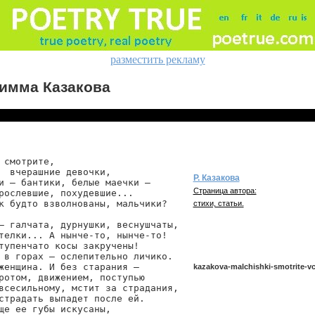
разместить рекламу
имма Казакова
 смотрите,

  вчерашние девочки,

Р. Казакова
и — бантики, белые маечки —

Страница автора:
рослевшие, похудевшие...

к будто взволнованы, мальчики?

стихи, статьи.
— галчата, дурнушки, веснушчаты,

телки... А нынче-то, нынче-то!

тупенчато косы закручены!

 в горах — ослепительно личико.

женщина. И без старания —

kazakova-malchishki-smotrite-v
ротом, движением, поступью

всесильному, мстит за страдания,

страдать выпадет после ей.

ще ее губы искусаны,

kazakova/malchishki-smotrite-vche