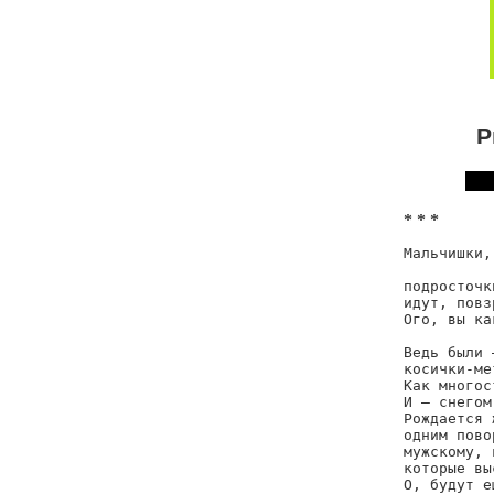
Р
* * *
Мальчишки,
          
подросточк
идут, повз
Ого, вы ка
Ведь были 
косички-ме
Как многос
И — снегом
Рождается 
одним пово
мужскому, 
которые вы
О, будут е