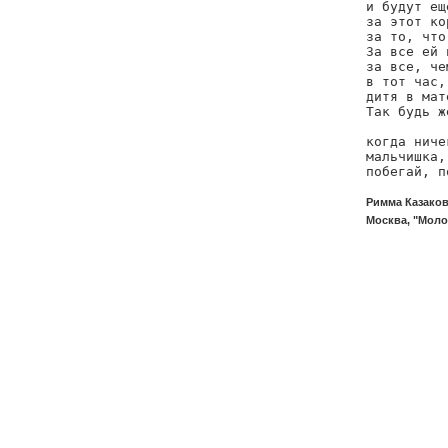
и будут ещ
за этот ко
за то, что
За все ей 
за все, че
в тот час,
дитя в мат
Так будь ж
          
когда ниче
мальчишка,
побегай, п
Римма Казаков
Москва, "Молод