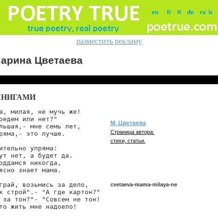
разместить рекламу
арина Цветаева
КНИГАМИ
а, милая, не мучь же!

оедем или нет?"

М. Цветаева
льшая,- мне семь лет,

Страница автора:
ряма,- это лучше.

стихи, статьи.
ительно упряма:

ут нет, а будет да.

оддамся никогда,

ясно знает мама.

грай, возьмись за дело,

cvetaeva-mama-milaya-ne
к строй".- "А где картон?"

 за тон?"- "Совсем не тон!

то жить мне надоело!

cvetaeva/mama-milaya-ne