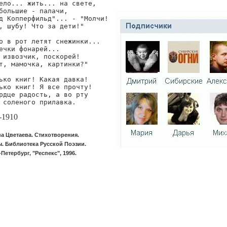
ело... жить... на свете,

большие - палачи,

д Копперфильд"... - "Молчи!

, шубу! Что за дети!"

о в рот летят снежинки...

ечки фонарей...

 извозчик, поскорей!

т, мамочка, картинки?"

ько книг! Какая давка!

ько книг! Я все прочту!

рдце радость, а во рту

 соленого прилавка.
-1910
а Цветаева. Стихотворения.
. Библиотека Русской Поэзии.
Петербург, "Респекс", 1996.