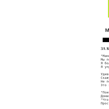
М
ЗА 
"Мам
Мы п
Я бо
Я уп
Удив
Скаж
Не п
Это 
"Пои
Доми
"Что
Прос