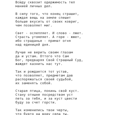
Всюду сквозит одержимость тел

манией личных дел.

В силу того, что конец страшит,

каждая вещь на земле спешит

больше вкусить от своих ковриг,

чем позволяет миг.

Свет - ослепляет. И слово - лжет.

Страсть утомляет. А горе - жжет,

ибо страданье - примат огня

над единицей дня.

Лучше не верить своим глазам

да и устам. Оттого что Сам

Бог, предваряя Свой Страшный Суд,

жаждет казнить нас тут.

Так и рождается тот устав,

что позволяет, предметам дав

распоряжаться своей судьбой,

их заменять собой.

Старая птица, покинь свой куст.

Стану отныне посредством уст

петь за тебя, и за куст цвести

буду за счет горсти.

Так изменились твои черты,

что будто на воду села ты,
