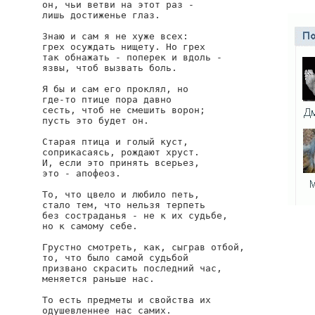
он, чьи ветви на этот раз -

лишь достиженье глаз.

Знаю и сам я не хуже всех:

грех осуждать нищету. Но грех

так обнажать - поперек и вдоль -

язвы, чтоб вызвать боль.

Я бы и сам его проклял, но

где-то птице пора давно

сесть, чтоб не смешить ворон;

пусть это будет он.

Старая птица и голый куст,

соприкасаясь, рождают хруст.

И, если это принять всерьез,

это - апофеоз.

То, что цвело и любило петь,

стало тем, что нельзя терпеть

без состраданья - не к их судьбе,

но к самому себе.

Грустно смотреть, как, сыграв отбой,

то, что было самой судьбой

призвано скрасить последний час,

меняется раньше нас.

То есть предметы и свойства их

одушевленнее нас самих.
