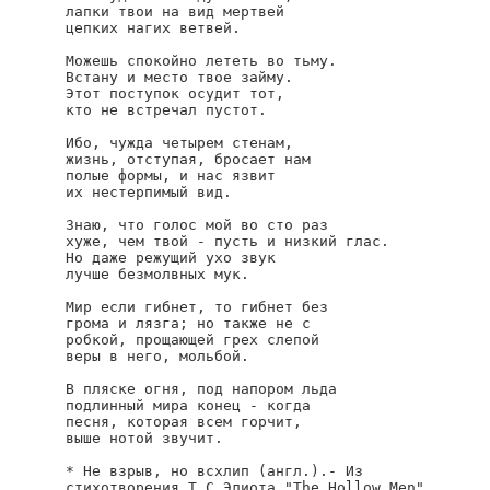
лапки твои на вид мертвей

цепких нагих ветвей.

Можешь спокойно лететь во тьму.

Встану и место твое займу.

Этот поступок осудит тот,

кто не встречал пустот.

Ибо, чужда четырем стенам,

жизнь, отступая, бросает нам

полые формы, и нас язвит

их нестерпимый вид.

Знаю, что голос мой во сто раз

хуже, чем твой - пусть и низкий глас.

Но даже режущий ухо звук

лучше безмолвных мук.

Мир если гибнет, то гибнет без

грома и лязга; но также не с

робкой, прощающей грех слепой

веры в него, мольбой.

В пляске огня, под напором льда

подлинный мира конец - когда

песня, которая всем горчит,

выше нотой звучит.

* Не взрыв, но всхлип (англ.).- Из

стихотворения Т.С.Элиота "The Hollow Men".