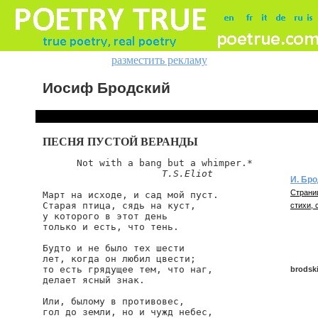
разместить рекламу
Иосиф Бродский
ПЕСНЯ ПУСТОЙ ВЕРАНДЫ
      Not with a bang but a whimper.*

T.S.Eliot
И. Бр
Страни
Март на исходе, и сад мой пуст.

Старая птица, сядь на куст,

стихи, 
у которого в этот день

только и есть, что тень.

Будто и не было тех шести

лет, когда он любил цвести;

то есть грядущее тем, что наг,

brodski
делает ясный знак.

Или, былому в противовес,

гол до земли, но и чужд небес,

brodski