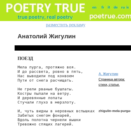
разместить рекламу
Анатолий Жигулин
ПОЕЗД
Мела пурга, протяжно воя.

И до рассвета, ровно в пять,

А. Жигулин
Нас выводили под конвоем

Страница автора:
Пути от снега расчищать.

стихи, статьи.
Не грели рваные бушлаты.

Костры пылали на ветру.

И деревянные лопаты

Стучали глухо в мерзлоту.

И, чуть видны в неровных вспышках

zhigulin-mela-purga
Забитых снегом фонарей,

Вдоль полотна чернели вышки

Тревожно спящих лагерей.

zhigulin/mela-purga-p