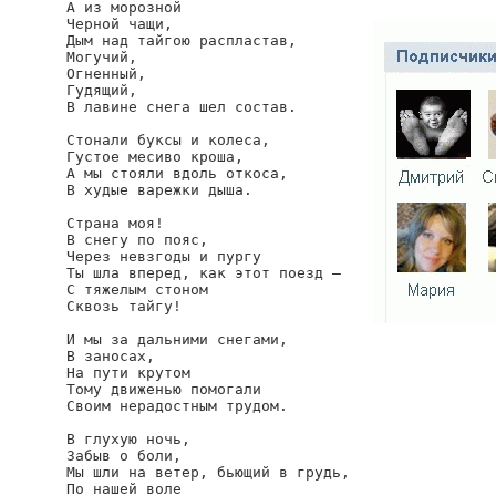
А из морозной

Черной чащи,

Дым над тайгою распластав,

Могучий,

Огненный,

Гудящий,

В лавине снега шел состав.

Стонали буксы и колеса,

Густое месиво кроша,

А мы стояли вдоль откоса,

В худые варежки дыша.

Страна моя!

В снегу по пояс,

Через невзгоды и пургу

Ты шла вперед, как этот поезд —

С тяжелым стоном

Сквозь тайгу!

И мы за дальними снегами,

В заносах,

На пути крутом

Тому движенью помогали

Своим нерадостным трудом.

В глухую ночь,

Забыв о боли,

Мы шли на ветер, бьющий в грудь,

По нашей воле
