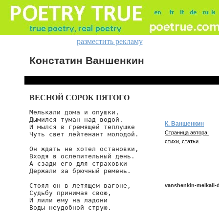
разместить рекламу
Констатин Ваншенкин
ВЕСНОЙ СОРОК ПЯТОГО
Мелькали дома и опушки,

Дымился туман над водой.

К. Ваншенкин
И мылся в гремящей теплушке

Страница автора:
Чуть свет лейтенант молодой.

стихи, статьи.
Он ждать не хотел остановки,

Входя в ослепительный день.

А сзади его для страховки

Держали за брючный ремень.

Стоял он в летящем вагоне,

vanshenkin-melkali-
Судьбу принимая свою,

И лили ему на ладони

Воды неудобной струю.

vanshenkin/melkali-do