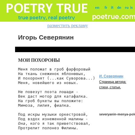
разместить рекламу
Игорь Северянин
МОИ ПОХОРОНЫ
Меня положат в гроб фарфоровый

На ткань снежинок яблон
о
вых,

И. Северянин
И похоронят (...как Суворова...)

Страница автора:
Меня, новейшего из новых.

стихи, статьи.
Не повезут поэта лошади -

Век даст мотор для катафалка.

На гроб букеты вы положите:

Мимоза, лилия, фиалка.

Под искры музыки оркестровой,

severyanin-menya-pol
Она
, кого я так приветствовал,

Протрелит полонез Филины.

severyanin/menya-poloz