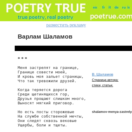
разместить рекламу
Варлам Шаламов
* * *
Меня застрелят на границе,

Границе совести моей,

В. Шаламов
И кровь моя зальет страницы,

Страница автора:
Что так тревожили друзей.

стихи, статьи.
Когда теряется дорога

Среди щетинящихся гор,

Друзья прощают слишком много,

Выносят мягкий приговор.

Но есть посты сторожевые

shalamov-menya-zastrely
На службе собственной мечты,

Они следят сквозь вековые

Ущербы, боли и тщеты.

shalamov/menya-zastrelyat