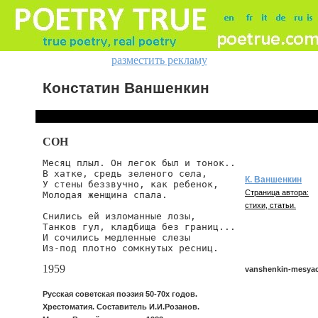
разместить рекламу
Констатин Ваншенкин
СОН
Месяц плыл. Он легок был и тонок..

В хатке, средь зеленого села,

К. Ваншенкин
У стены беззвучно, как ребенок,

Страница автора:
Молодая женщина спала.

стихи, статьи.
Снились ей изломанные лозы,

Танков гул, кладбища без границ...

И сочились медленные слезы

Из-под плотно сомкнутых ресниц.
1959
vanshenkin-mesyac
Русская советская поэзия 50-70х годов.
Хрестоматия. Составитель И.И.Розанов.
vanshenkin/mesyac-p