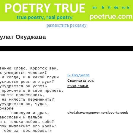
разместить рекламу
улат Окуджава
венно слово. Короток век.

ж умещается человек?

Б. Окуджава
 и когда, и в какой глуши

Страница автора:
ускаются розы его души?

умудряется он успеть

стихи, статьи.
 промолчать и свое пропеть,

ланете просеменить,

 на милость переменить?

умудряется он, чудак,

рмарке

     поцелуев и драк,

okudzhava-mgnovenno-slovo-korotok
авословии и пальбе

ать только любовь себе?

лок выплеснет его кровь:

 тебе за твою любовь!»

okudzhava/mgnovenno-slovo-korotok