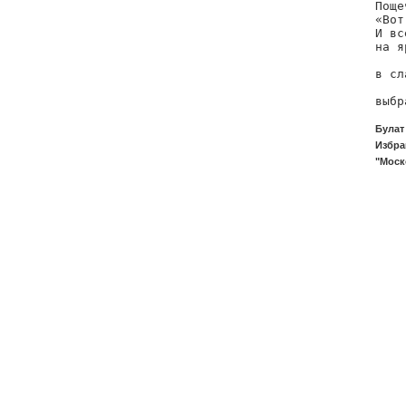
Поще
«Вот
И вс
на я
    
в сл
    
выбр
Булат
Избра
"Моск