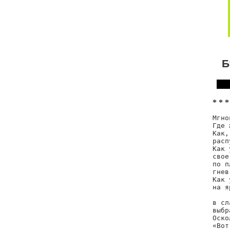
Б
* * *
Мгно
Где 
Как,
расп
Как 
свое
по п
гнев
Как 
на я
    
в сл
выбр
Оско
«Вот