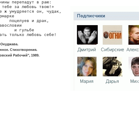
чины перепадут в раю:

 тебе за любовь твою!»

е ж умудряется он, чудак,

рмарке

    поцелуев и драк,

авословии

      и гульбе

ать только любовь себе!
 Окуджава.
нное. Стихотворения.
овский Рабочий", 1989.