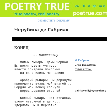
разместить рекламу
Черубина де Габриак
КОНЕЦ
С. Маковскому
Ч. Габриак
   Милый рыцарь! Дамы Черной

Страница автора:
Вы несли цветы учтиво,

власти призрака покорный,

стихи, статьи.
   Вы склонились молчаливо.

   Храбрый рыцарь! Вы дерзнули

приподнять вуаль мой шпагой...

Гордый мой венец согнули

   перед дерзкою отвагой.

gabriak-milyj-rycar-damy
   Бедный рыцарь! Нет отгадки,

ухожу незримой в дали...

Удержали Вы в перчатке

gabriak/milyj-rycar-damy