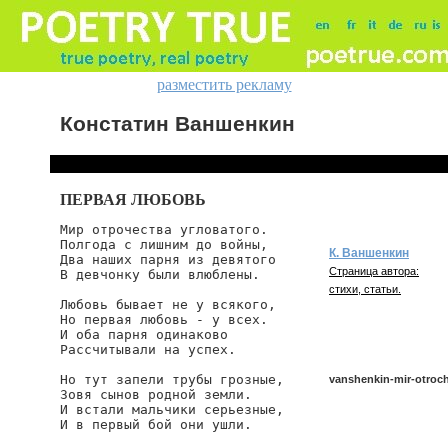
разместить рекламу
Констатин Ваншенкин
ПЕРВАЯ ЛЮБОВЬ
Мир отрочества угловатого.

Полгода с лишним до войны,

К. Ваншенкин
Два наших парня из девятого

Страница автора:
В девчонку были влюблены.

стихи, статьи.
Любовь бывает не у всякого,

Но первая любовь - у всех.

И оба парня одинаково

Рассчитывали на успех.

Но тут запели трубы грозные,

vanshenkin-mir-otroc
Зовя сынов родной земли.

И встали мальчики серьезные,

И в первый бой они ушли.

vanshenkin/mir-otroche