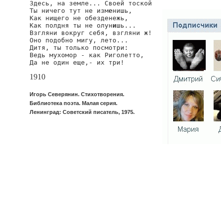
Здесь, на земле... Своей тоской

Ты ничего тут не изм
е
нишь,

Как нищего не обезденежь,

Как полдня ты не олун
и
шь...

Взгляни вокруг себя, взгляни ж!

Оно подобно мигу, лето...

Дитя, ты только посмотри:

Ведь мухомор - как Риголетто,

Да не один еще,- их три!
1910
Игорь Северянин. Стихотворения.
Библиотека поэта. Малая серия.
Ленинград: Советский писатель, 1975.