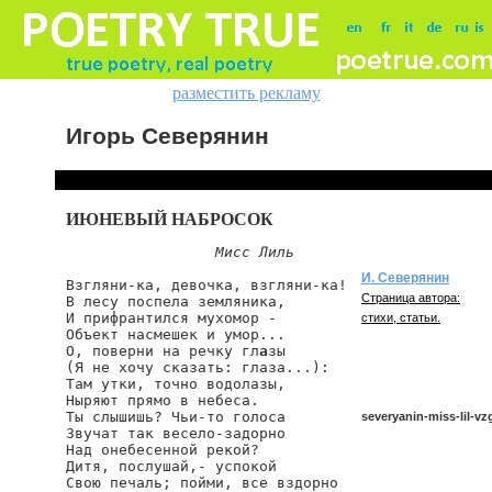
разместить рекламу
Игорь Северянин
ИЮНЕВЫЙ НАБРОСОК
Мисс Лиль
И. Северянин
Взгляни-ка, девочка, взгляни-ка!

Страница автора:
В лесу поспела земляника,

И прифрантился мухомор -

стихи, статьи.
Объект насмешек и умор...

О, поверни на речку гл
а
зы

(Я не хочу сказать: глаза...):

Там утки, точно водолазы,

Ныряют прямо в небеса.

Ты слышишь? Чьи-то голоса

severyanin-miss-lil-vz
Звучат так весело-задорно

Над онебесенной рекой?

Дитя, послушай,- успокой

Свою печаль; пойми, все вздорно

severyanin/miss-lil-vzgl