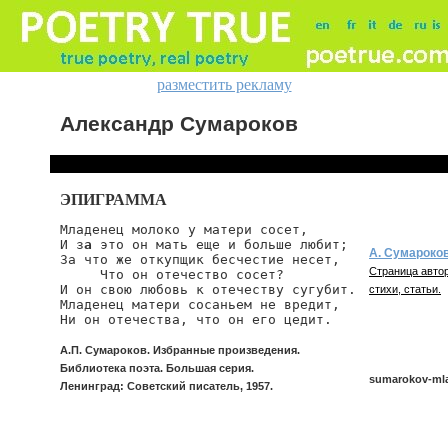
разместить рекламу
Александр Сумароков
ЭПИГРАММА
Младенец молоко у матери сосет,

И з
а
 это он мать еще и больше любит;

А. Сумароко
За что же откупщик бесчестие несет,

Страница автор
     Что он отечество сосет?

И он свою любовь к отечеству сугубит.

стихи, статьи.
Младенец матери сосаньем не вредит,

Ни он отечества, что он его цедит.
А.П. Сумароков. Избранные произведения.
Библиотека поэта. Большая серия.
sumarokov-ml
Ленинград: Советский писатель, 1957.
sumarokov/mla