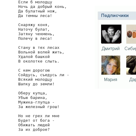
Если б молодцу

Ночь да добрый конь,

Да булатный нож,

Да темны леса!

Снаряжу коня,

Наточу булат,

Затяну чекмень,

Полечу в леса!

Стану в тех лесах

Вольной волей жить,

Удалой башкой

В околотке слыть.

С кем дорогою

Сойдусь, съедусь ли -

Всякий молодцу

Шапку до земли!

Оберу купца,

Убью барина,

Мужика-глупца -

За железный грош!

Но не грех ли мне

Будет от бога -

Обижать людей

За их доброе?
