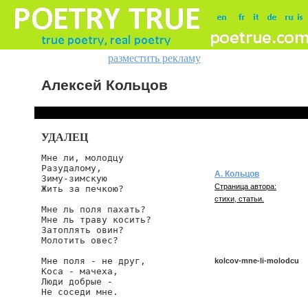
разместить рекламу
Алексей Кольцов
УДАЛЕЦ
Мне ли, молодцу

Разудалому,

А. Кольцов
Зиму-зимскую

Страница автора:
Жить за печкою?

стихи, статьи.
Мне ль поля пахать?

Мне ль траву косить?

Затоплять овин?

Молотить овес?

Мне поля - не друг,

kolcov-mne-li-molodcu
Коса - мачеха,

Люди добрые -

Не соседи мне.

kolcov/mne-li-molodcu