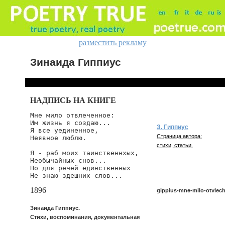
разместить рекламу
Зинаида Гиппиус
НАДПИСЬ НА КНИГЕ
Мне мило отвлеченное:

Им жизнь я создаю...

З. Гиппиус
Я все уединенное,

Страница автора:
Неявное люблю.

стихи, статьи.
Я - раб моих таинственнхых,

Необычайных снов...

Но для речей единственных

Не знаю здешних слов...
1896
gippius-mne-milo-otvlec
Зинаида Гиппиус.
Стихи, воспоминания, документальная
gippius/mne-milo-otvlechen