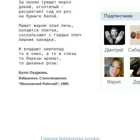
За окном трещит мороз

дикий, оголтелый -

расцветает сад из роз

на бумаге белой.

Пышет жаром злая печь,

лопаются плитки,

соскользают с гордых плеч

лишние накидки.

И впадают невпопад

то в смех, а то в слезы

то березы аромат,

то дыханье розы.
Булат Окуджава.
Избранное. Стихотворения.
"Московский Рабочий", 1989.
Главная библиотека поэзии