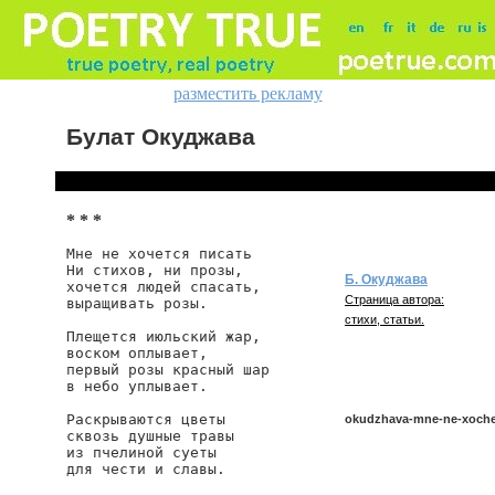
разместить рекламу
Булат Окуджава
* * *
Мне не хочется писать

Ни стихов, ни прозы,

Б. Окуджава
хочется людей спасать,

Страница автора:
выращивать розы.

стихи, статьи.
Плещется июльский жар,

воском оплывает,

первый розы красный шар

в небо уплывает.

Раскрываются цветы

okudzhava-mne-ne-xoche
сквозь душные травы

из пчелиной суеты

для чести и славы.

okudzhava/mne-ne-xochet