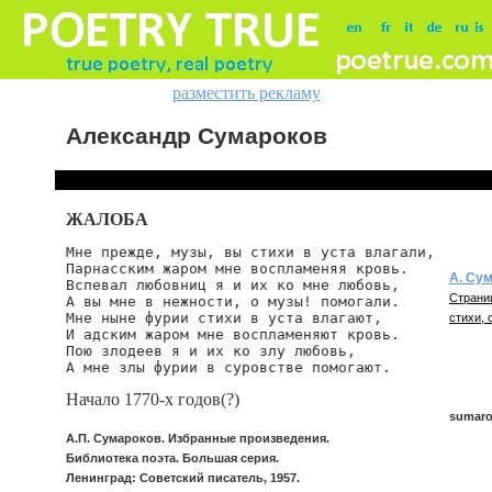
разместить рекламу
Александр Сумароков
ЖАЛОБА
Мне прежде, музы, вы стихи в уста влагали,

Парнасским жаром мне воспламеняя кровь.

А. Су
Вспевал любовниц я и их ко мне любовь,

Страни
А вы мне в нежности, о музы! помогали.

Мне ныне фурии стихи в уста влагают,

стихи, 
И адским жаром мне воспламеняют кровь.

Пою злодеев я и их ко злу любовь,

А мне злы фурии в суровстве помогают.
Начало 1770-х годов(?)
sumaro
А.П. Сумароков. Избранные произведения.
Библиотека поэта. Большая серия.
Ленинград: Советский писатель, 1957.
sumaro